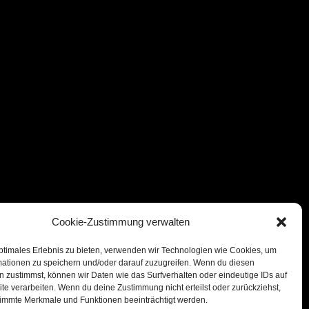
Cookie-Zustimmung verwalten
ptimales Erlebnis zu bieten, verwenden wir Technologien wie Cookies, um
mationen zu speichern und/oder darauf zuzugreifen. Wenn du diesen
 zustimmst, können wir Daten wie das Surfverhalten oder eindeutige IDs auf
te verarbeiten. Wenn du deine Zustimmung nicht erteilst oder zurückziehst,
immte Merkmale und Funktionen beeinträchtigt werden.