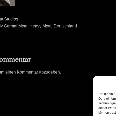
at Studios
itiv Germal Metal Heavy Metal Deutschland
Kommentar
 um einen Kommentar abzugeben.
Um dir ein o
Geräteinfor
Technologien
dieser Websi
können best