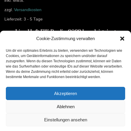
inkl. MwSt.
zzgl.
Versandkosten
Lieferzeit:
3 - 5 Tage
Live Heft Elli Berlin 2023 handsigniert
Cookie-Zustimmung verwalten
8,99
€
Um dir ein optimales Erlebnis zu bieten, verwenden wir Technologien wie
Cookies, um Geräteinformationen zu speichern und/oder darauf
In den Warenkorb
zuzugreifen. Wenn du diesen Technologien zustimmst, können wir Daten
wie das Surfverhalten oder eindeutige IDs auf dieser Website verarbeiten.
Wenn du deine Zustimmung nicht erteilst oder zurückziehst, können
bestimmte Merkmale und Funktionen beeinträchtigt werden.
Akzeptieren
Ablehnen
Einstellungen ansehen