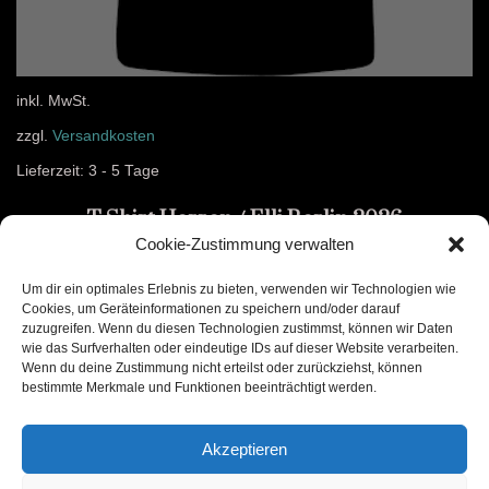
inkl. MwSt.
zzgl.
Versandkosten
Lieferzeit:
3 - 5 Tage
T-Shirt Herren / Elli Berlin 2026
Cookie-Zustimmung verwalten
23,99
€
Um dir ein optimales Erlebnis zu bieten, verwenden wir Technologien wie
Cookies, um Geräteinformationen zu speichern und/oder darauf
Ausführung wählen
zuzugreifen. Wenn du diesen Technologien zustimmst, können wir Daten
wie das Surfverhalten oder eindeutige IDs auf dieser Website verarbeiten.
Wenn du deine Zustimmung nicht erteilst oder zurückziehst, können
bestimmte Merkmale und Funktionen beeinträchtigt werden.
Akzeptieren