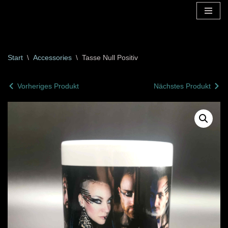
Zum
Inhalt
springen
Start
\
Accessories
\
Tasse Null Positiv
Vorheriges Produkt
Nächstes Produkt