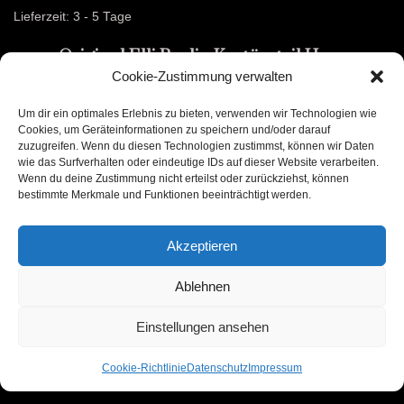
Lieferzeit:
3 - 5 Tage
Original Elli Berlin Kostümteil Hose
Cookie-Zustimmung verwalten
139,00
€
Um dir ein optimales Erlebnis zu bieten, verwenden wir Technologien wie
Cookies, um Geräteinformationen zu speichern und/oder darauf
In den Warenkorb
zuzugreifen. Wenn du diesen Technologien zustimmst, können wir Daten
wie das Surfverhalten oder eindeutige IDs auf dieser Website verarbeiten.
Wenn du deine Zustimmung nicht erteilst oder zurückziehst, können
bestimmte Merkmale und Funktionen beeinträchtigt werden.
Akzeptieren
Ablehnen
Einstellungen ansehen
Cookie-Richtlinie
Datenschutz
Impressum
Datenschutz
AGB
Impressum
Vertrag widerrufen