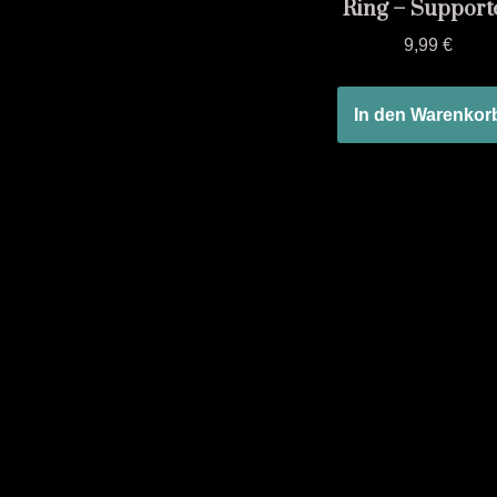
Ring – Support
9,99
€
In den Warenkor