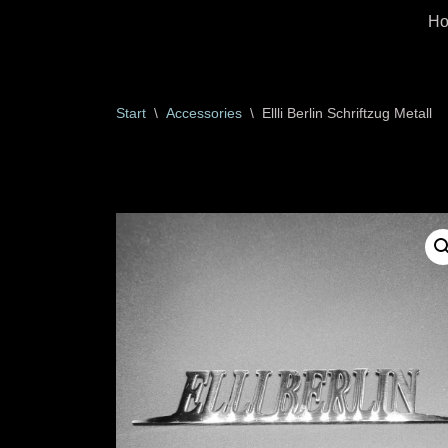
H
Zum
Inhalt
springen
Start
\
Accessories
\
Ellli Berlin Schriftzug Metall