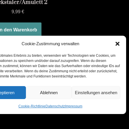
kstaler/Amulett 2
9,99
€
In den Warenkorb
Cookie-Zustimmung verwalten
ptimales Erlebnis zu bieten, verwenden wir Technologien wie Cookies, um
mationen zu speichern und/oder darauf zuzugreifen. Wenn du diesen
 zustimmst, können wir Daten wie das Surfverhalten oder eindeutige IDs auf
te verarbeiten. Wenn du deine Zustimmung nicht erteilst oder zurückziehst,
immte Merkmale und Funktionen beeinträchtigt werden.
eptieren
Ablehnen
Einstellungen ansehen
Cookie-Richtlinie
Datenschutz
Impressum