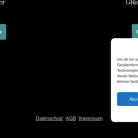
er
Glüc
b
Um dir ein o
Geräteinfor
Technologien
dieser Websi
können best
Akz
Datenschutz
AGB
Impressum
Vertrag widerrufen