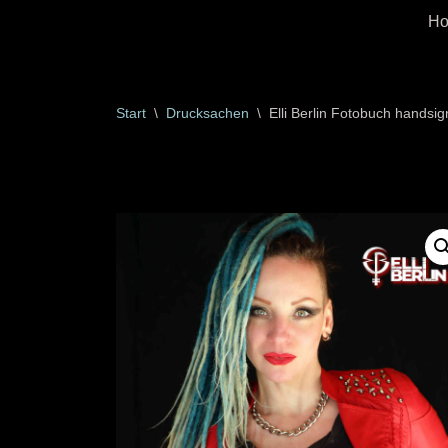
H
Zum
Inhalt
springen
Start
\
Drucksachen
\
Elli Berlin Fotobuch handsig