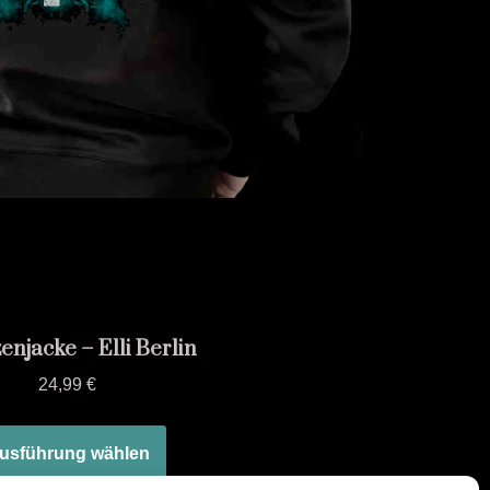
njacke – Elli Berlin
24,99
€
usführung wählen