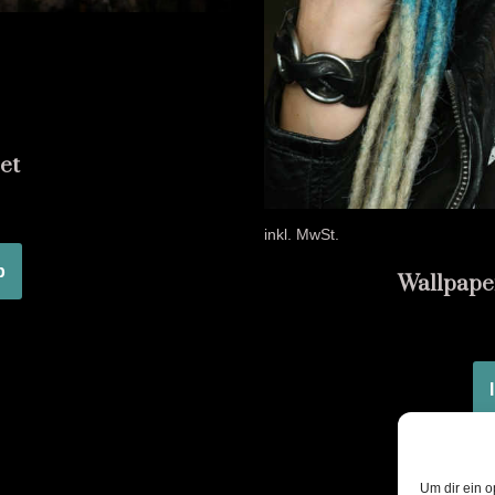
et
inkl. MwSt.
b
Wallpape
Um dir ein o