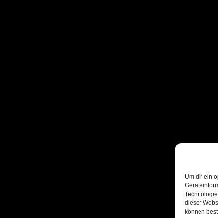
Um dir ein o
Geräteinfor
Technologien
dieser Websi
können best