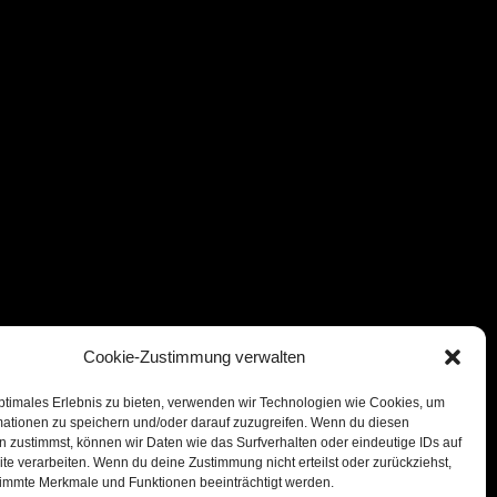
Cookie-Zustimmung verwalten
ptimales Erlebnis zu bieten, verwenden wir Technologien wie Cookies, um
mationen zu speichern und/oder darauf zuzugreifen. Wenn du diesen
 zustimmst, können wir Daten wie das Surfverhalten oder eindeutige IDs auf
te verarbeiten. Wenn du deine Zustimmung nicht erteilst oder zurückziehst,
immte Merkmale und Funktionen beeinträchtigt werden.